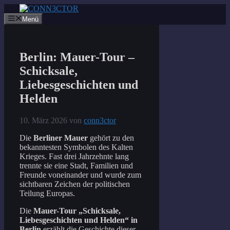
Zum
Inhalt
Menü
springen
Berlin: Mauer-Tour –
Schicksale,
Liebesgeschichten und
Helden
10. März 2026
von
conn3ctor
Die
Berliner Mauer
gehört zu den
bekanntesten Symbolen des Kalten
Krieges. Fast drei Jahrzehnte lang
trennte sie eine Stadt, Familien und
Freunde voneinander und wurde zum
sichtbaren Zeichen der politischen
Teilung Europas.
Die
Mauer-Tour „Schicksale,
Liebesgeschichten und Helden“ in
Berlin
erzählt die Geschichte dieser