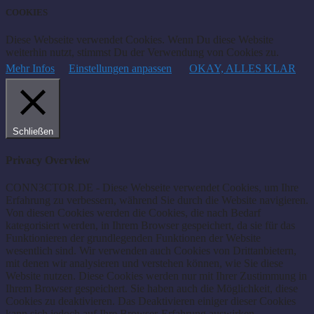
COOKIES
Diese Webseite verwendet Cookies. Wenn Du diese Website
weiterhin nutzt, stimmst Du der Verwendung von Cookies zu.
Mehr Infos
Einstellungen anpassen
OKAY, ALLES KLAR
Schließen
Privacy Overview
CONN3CTOR.DE - Diese Webseite verwendet Cookies, um Ihre
Erfahrung zu verbessern, während Sie durch die Website navigieren.
Von diesen Cookies werden die Cookies, die nach Bedarf
kategorisiert werden, in Ihrem Browser gespeichert, da sie für das
Funktionieren der grundlegenden Funktionen der Website
wesentlich sind. Wir verwenden auch Cookies von Drittanbietern,
mit denen wir analysieren und verstehen können, wie Sie diese
Website nutzen. Diese Cookies werden nur mit Ihrer Zustimmung in
Ihrem Browser gespeichert. Sie haben auch die Möglichkeit, diese
Cookies zu deaktivieren. Das Deaktivieren einiger dieser Cookies
kann sich jedoch auf Ihre Browser-Erfahrung auswirken.