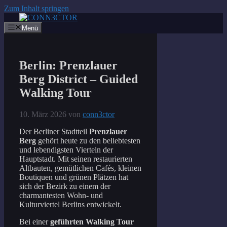
Zum Inhalt springen
Menü
Berlin: Prenzlauer
Berg District – Guided
Walking Tour
10. März 2026
von
conn3ctor
Der Berliner Stadtteil
Prenzlauer
Berg
gehört heute zu den beliebtesten
und lebendigsten Vierteln der
Hauptstadt. Mit seinen restaurierten
Altbauten, gemütlichen Cafés, kleinen
Boutiquen und grünen Plätzen hat
sich der Bezirk zu einem der
charmantesten Wohn- und
Kulturviertel Berlins entwickelt.
Bei einer
geführten Walking Tour