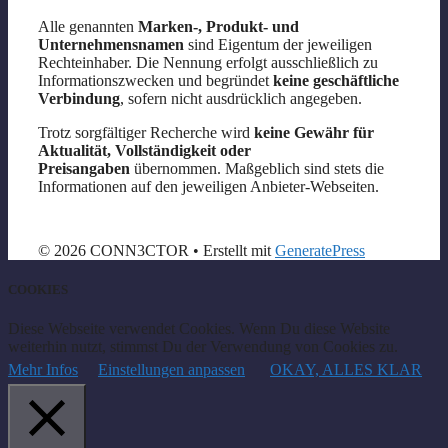
Alle genannten
Marken-, Produkt- und
Unternehmensnamen
sind Eigentum der jeweiligen
Rechteinhaber. Die Nennung erfolgt ausschließlich zu
Informationszwecken und begründet
keine geschäftliche
Verbindung
, sofern nicht ausdrücklich angegeben.
Trotz sorgfältiger Recherche wird
keine Gewähr für
Aktualität, Vollständigkeit oder
Preisangaben
übernommen. Maßgeblich sind stets die
Informationen auf den jeweiligen Anbieter-Webseiten.
© 2026 CONN3CTOR
• Erstellt mit
GeneratePress
COOKIES
Diese Webseite verwendet Cookies. Wenn Du diese Website
weiterhin nutzt, stimmst Du der Verwendung von Cookies zu.
Mehr Infos
Einstellungen anpassen
OKAY, ALLES KLAR