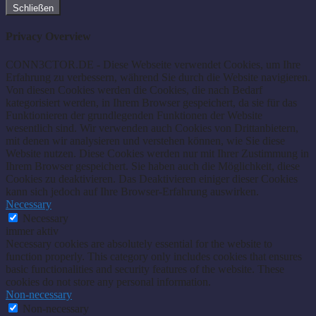
Schließen
Privacy Overview
CONN3CTOR.DE - Diese Webseite verwendet Cookies, um Ihre
Erfahrung zu verbessern, während Sie durch die Website navigieren.
Von diesen Cookies werden die Cookies, die nach Bedarf
kategorisiert werden, in Ihrem Browser gespeichert, da sie für das
Funktionieren der grundlegenden Funktionen der Website
wesentlich sind. Wir verwenden auch Cookies von Drittanbietern,
mit denen wir analysieren und verstehen können, wie Sie diese
Website nutzen. Diese Cookies werden nur mit Ihrer Zustimmung in
Ihrem Browser gespeichert. Sie haben auch die Möglichkeit, diese
Cookies zu deaktivieren. Das Deaktivieren einiger dieser Cookies
kann sich jedoch auf Ihre Browser-Erfahrung auswirken.
Necessary
Necessary
immer aktiv
Necessary cookies are absolutely essential for the website to
function properly. This category only includes cookies that ensures
basic functionalities and security features of the website. These
cookies do not store any personal information.
Non-necessary
Non-necessary