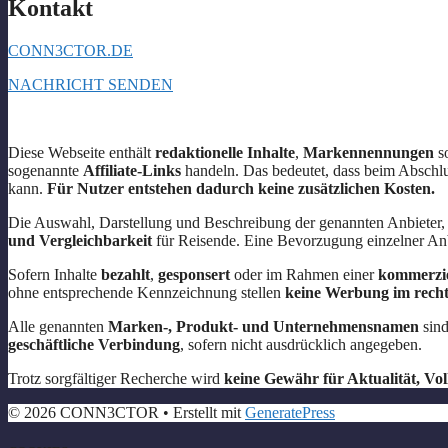
Kontakt
CONN3CTOR.DE
NACHRICHT SENDEN
Diese Webseite enthält
redaktionelle Inhalte
,
Markennennungen
s
sogenannte
Affiliate-Links
handeln. Das bedeutet, dass beim Abschl
kann.
Für Nutzer entstehen dadurch keine zusätzlichen Kosten.
Die Auswahl, Darstellung und Beschreibung der genannten Anbieter,
und Vergleichbarkeit
für Reisende. Eine Bevorzugung einzelner Anbi
Sofern Inhalte
bezahlt
,
gesponsert
oder im Rahmen einer
kommerzie
ohne entsprechende Kennzeichnung stellen
keine Werbung im recht
Alle genannten
Marken-, Produkt- und Unternehmensnamen
sind
geschäftliche Verbindung
, sofern nicht ausdrücklich angegeben.
Trotz sorgfältiger Recherche wird
keine Gewähr für Aktualität, Vol
© 2026 CONN3CTOR
• Erstellt mit
GeneratePress