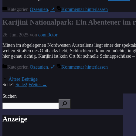
Kategorien
Ozeanien
,
🔗
Kommentar hinterlassen
Karijini Nationalpark: Ein Abenteuer im 
26. Juni 2025
von
conn3ctor
Mitten im abgelegenen Nordwesten Australiens liegt einer der spektak
weiten Straßen des Outbacks liebt, Schluchten erkunden möchte, in gla
hier genau richtig. Karijini ist kein Ort für schnelle Schnappschüsse –
Kategorien
Ozeanien
,
🔗
Kommentar hinterlassen
Ältere Beiträge
Seite
1
Seite
2
Weiter
→
Suchen
Anzeige