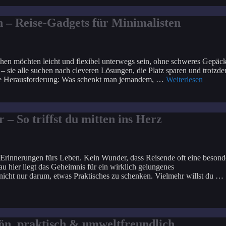
n – Reise-Gadgets für Minimalisten
en möchten leicht und flexibel unterwegs sein, ohne schweres Gepäc
– sie alle suchen nach cleveren Lösungen, die Platz sparen und trotzd
ine Herausforderung: Was schenkt man jemandem, …
Weiterlesen
 So triffst du mitten ins Herz
h Erinnerungen fürs Leben. Kein Wunder, dass Reisende oft eine besond
 hier liegt das Geheimnis für ein wirklich gelungenes
icht nur darum, etwas Praktisches zu schenken. Vielmehr willst du …
ön, praktisch & umweltfreundlich