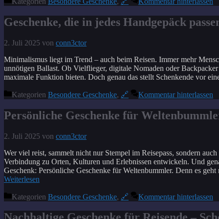
Kategorien
Besondere Geschenke
,
🔗
Kommentar hinterlassen
Geschenke, die in jedes Handgepäck passe
2. Juli 2025
von
conn3ctor
Minimalismus liegt im Trend – auch beim Reisen. Immer mehr Mensch
unnötigen Ballast. Ob Vielflieger, digitale Nomaden oder Backpacker 
maximale Funktion bieten. Doch genau das stellt Schenkende vor e
Kategorien
Besondere Geschenke
,
🔗
Kommentar hinterlassen
Persönliche Geschenke für Weltenbummler –
2. Juli 2025
von
conn3ctor
Wer viel reist, sammelt nicht nur Stempel im Reisepass, sondern auc
Verbindung zu Orten, Kulturen und Erlebnissen entwickeln. Und genau
Geschenk: Persönliche Geschenke für Weltenbummler. Denn es geht n
Weiterlesen
Kategorien
Besondere Geschenke
,
🔗
Kommentar hinterlassen
Nachhaltige Geschenke für Reisende – Sch