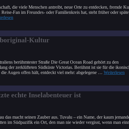
chaft, die viele Menschen antreibt, neue Orte zu entdecken, fremde Ku
ise-Fan im Freundes- oder Familienkreis hat, steht früher oder späte
erlesen
boriginal-Kultur
traliens berühmtester Straße Die Great Ocean Road gehört zu den
ng der zerklüfteten Südküste Victorias. Berühmt ist sie für die ikonis
die Augen offen hält, entdeckt viel mehr: abgelegene …
Weiterlesen
te echte Inselabenteuer ist
genau das macht seinen Zauber aus. Tuvalu – ein Name, der kaum jeman
tten im Südpazifik ein Ort, den man nie wieder vergisst, wenn man ein