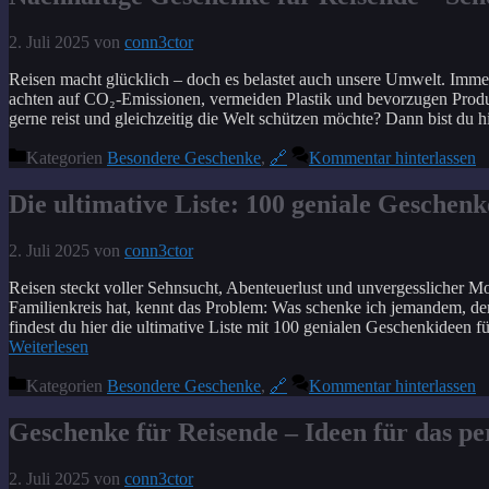
2. Juli 2025
von
conn3ctor
Reisen macht glücklich – doch es belastet auch unsere Umwelt. Immer
achten auf CO₂-Emissionen, vermeiden Plastik und bevorzugen Produ
gerne reist und gleichzeitig die Welt schützen möchte? Dann bist du h
Kategorien
Besondere Geschenke
,
🔗
Kommentar hinterlassen
Die ultimative Liste: 100 geniale Geschenk
2. Juli 2025
von
conn3ctor
Reisen steckt voller Sehnsucht, Abenteuerlust und unvergesslicher
Familienkreis hat, kennt das Problem: Was schenke ich jemandem, der 
findest du hier die ultimative Liste mit 100 genialen Geschenkidee
Weiterlesen
Kategorien
Besondere Geschenke
,
🔗
Kommentar hinterlassen
Geschenke für Reisende – Ideen für das p
2. Juli 2025
von
conn3ctor