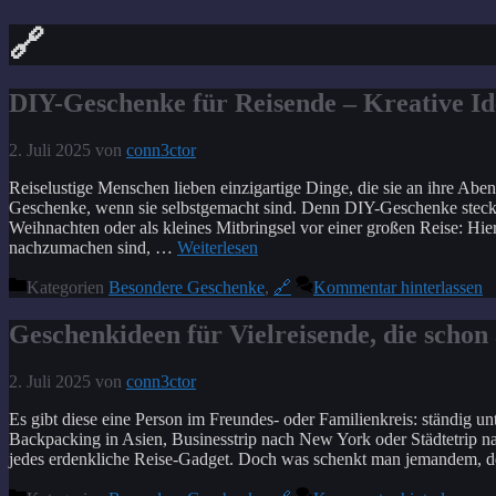
🔗
DIY-Geschenke für Reisende – Kreative I
2. Juli 2025
von
conn3ctor
Reiselustige Menschen lieben einzigartige Dinge, die sie an ihre Abe
Geschenke, wenn sie selbstgemacht sind. Denn DIY-Geschenke stecken
Weihnachten oder als kleines Mitbringsel vor einer großen Reise: Hie
nachzumachen sind, …
Weiterlesen
Kategorien
Besondere Geschenke
,
🔗
Kommentar hinterlassen
Geschenkideen für Vielreisende, die schon 
2. Juli 2025
von
conn3ctor
Es gibt diese eine Person im Freundes- oder Familienkreis: ständig 
Backpacking in Asien, Businesstrip nach New York oder Städtetrip n
jedes erdenkliche Reise-Gadget. Doch was schenkt man jemandem, de