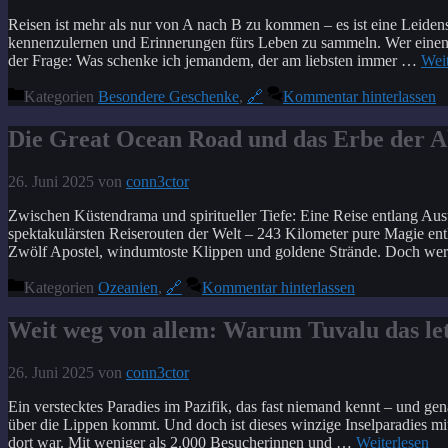
Reisen ist mehr als nur von A nach B zu kommen – es ist eine Leidens
kennenzulernen und Erinnerungen fürs Leben zu sammeln. Wer einen Re
der Frage: Was schenke ich jemandem, der am liebsten immer …
Weit
Kategorien
Besondere Geschenke
,
🔗
Kommentar hinterlassen
Die Great Ocean Road und das Erbe der A
26. Juni 2025
von
conn3ctor
Zwischen Küstendrama und spiritueller Tiefe: Eine Reise entlang Aus
spektakulärsten Reiserouten der Welt – 243 Kilometer pure Magie entla
Zwölf Apostel, windumtoste Klippen und goldene Strände. Doch wer 
Kategorien
Ozeanien
,
🔗
Kommentar hinterlassen
Weit weg von allem: Warum Tuvalu das letz
26. Juni 2025
von
conn3ctor
Ein verstecktes Paradies im Pazifik, das fast niemand kennt – und 
über die Lippen kommt. Und doch ist dieses winzige Inselparadies mi
dort war. Mit weniger als 2.000 Besucherinnen und …
Weiterlesen